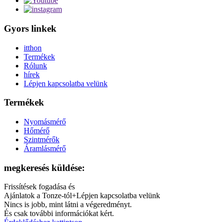
Gyors linkek
itthon
Termékek
Rólunk
hírek
Lépjen kapcsolatba velünk
Termékek
Nyomásmérő
Hőmérő
Szintmérők
Áramlásmérő
megkeresés küldése:
Frissítések fogadása és
Ajánlatok a Tonze-tól+Lépjen kapcsolatba velünk
Nincs is jobb, mint látni a végeredményt.
És csak további információkat kért.