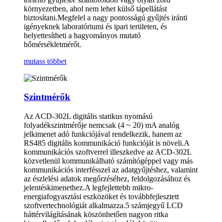
környezetben, ahol nem lehet külső tápellátást
biztosítani.Megfelel a nagy pontosságú gyűjtés iránti
igényeknek laboratóriumi és ipari területen, és
helyettesítheti a hagyományos mutató
hőmérsékletmérőt.
mutass többet
Szintmérők
Az ACD-302L digitális statikus nyomású
folyadékszintmérője nemcsak (4 ~ 20) mA analóg
jelkimenet adó funkciójával rendelkezik, hanem az
RS485 digitális kommunikáció funkcióját is növeli.A
kommunikációs szoftverrel illeszkedve az ACD-302L
közvetlenül kommunikálható számítógéppel vagy más
kommunikációs interfésszel az adatgyűjtéshez, valamint
az észlelési adatok megőrzéséhez, feldolgozásához és
jelentéskimenethez.A legfejlettebb mikro-
energiafogyasztási eszközöket és továbbfejlesztett
szoftvertechnológiát alkalmazza.5 számjegyű LCD
háttérvilágításának köszönhetően nagyon ritka