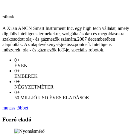
rólunk
A Xi'an ANCN Smart Instrument Inc. egy high-tech vállalat, amely
digitális intelligens termékekre, szolgáltatásokra és megoldásokra
szakosodott olaj- és gázmezők számára.2007 decemberében
alapították. Az alaptevékenységre összpontosít: Intelligens
műszerek, olaj- és gázmezők IoT-je, speciális robotok.
0
+
ÉVEK
0
+
EMBEREK
0
+
NÉGYZETMÉTER
0
+
50 MILLIÓ USD ÉVES ELADÁSOK
mutass többet
Forró eladó