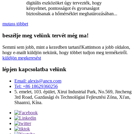
digitális eszközöket úgy tervezték, hogy
kényelmet, pontosságot és gyorsaságot
biztosítsanak a hőmérséklet meghatározásában...
mutass többet
beszélje meg velünk tervét még ma!
Semmi sem jobb, mint a kezedben tartani!Kattintson a jobb oldalon,
hogy e-mailt küldjön nekünk, hogy többet tudjon meg termékeiről.
küldjön megkeresést
lépjen kapcsolatba velünk
Email: alexis@ancn.com
Tel: +86 18629360256
5. emelet, 103. épület, Xirui Industrial Park, No.569, Jincheng
3rd Road, Gazdasági és Technológiai Fejlesztési Zóna, Xi'an,
Shaanxi, Kína.