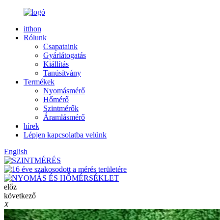
itthon
Rólunk
Csapataink
Gyárlátogatás
Kiállítás
Tanúsítvány
Termékek
Nyomásmérő
Hőmérő
Szintmérők
Áramlásmérő
hírek
Lépjen kapcsolatba velünk
English
előz
következő
X