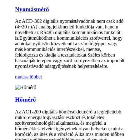
Nyomásmérő
Az ACD-302 digitális nyomástávadónak nem csak adó
(4~20 mA) analóg jelkimeneti funkciója van, hanem
növelheti az RS485 digitális kommunikációs funkciót
is.Együttműködhet a kommunikációs szoftverrel, hogy
adatokat gyűjtsön közvetlenül a számítógéppel vagy
más kommunikációs interfészekkel, mentse,
feldolgozza és kiadja a tesztadatokat.Széles körben
használják terepen vagy zord környezetben az importált
nyomástávadó adatgyűjtésének helyettesítésére.
mutass többet
Hőmérő
Az ACT-200 digitális hőmérsékletmérő a legfejlettebb
mikro-energiafogyasztási eszközt és tökéletes
szoftvertechnológiát alkalmazza, és megfelel a
hőmérséklet-felvétel igényeinek olyan helyeken, mint a
korrózió, az ütés és a vibráció.Alkalmas minden időben
történő gyűjtésre szántóföldön vagy olyan zord