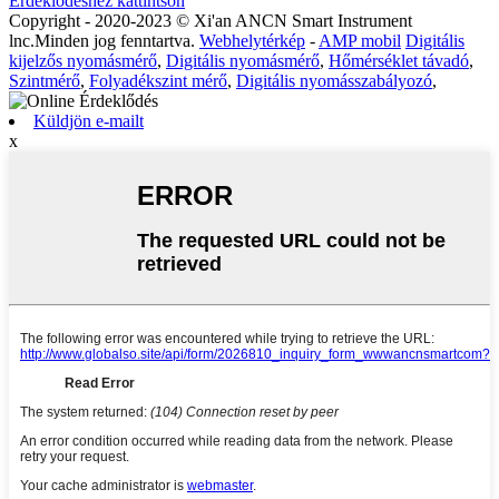
Érdeklődéshez kattintson
Copyright - 2020-2023 © Xi'an ANCN Smart Instrument
lnc.Minden jog fenntartva.
Webhelytérkép
-
AMP mobil
Digitális
kijelzős nyomásmérő
,
Digitális nyomásmérő
,
Hőmérséklet távadó
,
Szintmérő
,
Folyadékszint mérő
,
Digitális nyomásszabályozó
,
Küldjön e-mailt
x