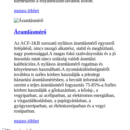
kiemelkedő a folyadékszint-távadók között.
mutass többet
Áramlásmérő
Az ACF-1KB sorozatú nyílásos áramlásmérő egyszerű
felépítésű, nincs mozgó alkatrész, stabil és megbízható,
nagy pontossággal.A magas fokú szabványosítás és a jó
linearitás miatt nincs szükség valódi áramlási
kalibrációra.A nyílásos áramlásmérő rugalmas és
kényelmesen használható.A nyomáskülönbségmérőt
továbbra is széles körben használják a jelenlegi
háztartási áramlásmérésben, a becsült információk
szerint a teljes áramlásmérő fogyasztás 75-85%-a.Széles
körben használják a gőzkazánban, a kőolaj-, a
vegyiparban, az acéliparban, az elektromos energiában,
a vízgazdálkodásban, a papírgyártásban, a
gyógyszeriparban, az élelmiszeriparban és a vegyi
rostiparban.
mutass többet